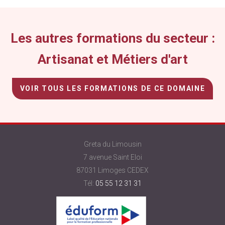
vide.
Les autres formations du secteur :
Artisanat et Métiers d'art
VOIR TOUS LES FORMATIONS DE CE DOMAINE
Greta du Limousin
7 avenue Saint Eloi
87031 Limoges CEDEX
Tél:
05 55 12 31 31