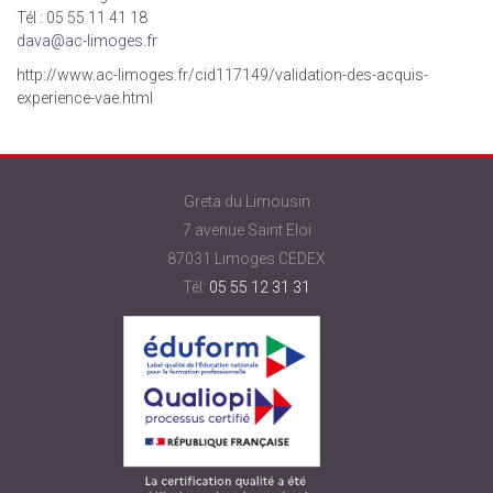
Tél : 05 55 11 41 18
dava@ac-limoges.fr
http://www.ac-limoges.fr/cid117149/validation-des-acquis-
experience-vae.html
Greta du Limousin
7 avenue Saint Eloi
87031 Limoges CEDEX
Tél:
05 55 12 31 31