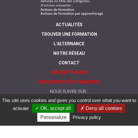
ACTUALITÉS
TROUVER UNE FORMATION
L’ALTERNANCE
NOTRE RÉSEAU
CONTACT
INSCRIPTION ASR
MON ESPACE DE FORMATION
NOUS SUIVRE SUR :
This site uses cookies and gives you control over what you want to
activate
✓ OK, accept all
✗ Deny all cookies
Personalize
Privacy policy
© Greta
Mentions
Politique de
CGV
Nos formations sont
du
légales
protection des
accessibles aux
Limousin
données
personnes en
personnelles
situation de handicap