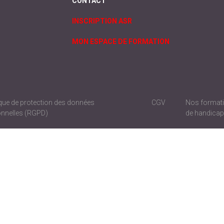
CONTACT
INSCRIPTION ASR
MON ESPACE DE FORMATION
ique de protection des données
CGV
Nos formati
nnelles (RGPD)
de handica