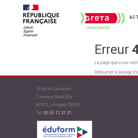
AC
Erreur
La page que vous reche
Retourner à la page d'
Greta du Limousin
7 avenue Saint Eloi
87031 Limoges CEDEX
Tél:
05 55 12 31 31