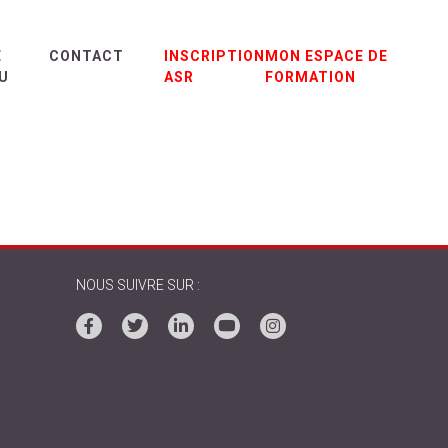
E
CONTACT
INSCRIPTION
MON ESPACE DE
U
ASR
FORMATION
NOUS SUIVRE SUR :