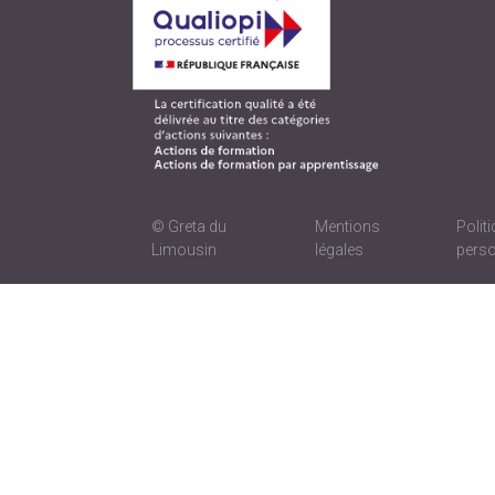
© Greta du
Mentions
Polit
Limousin
légales
perso