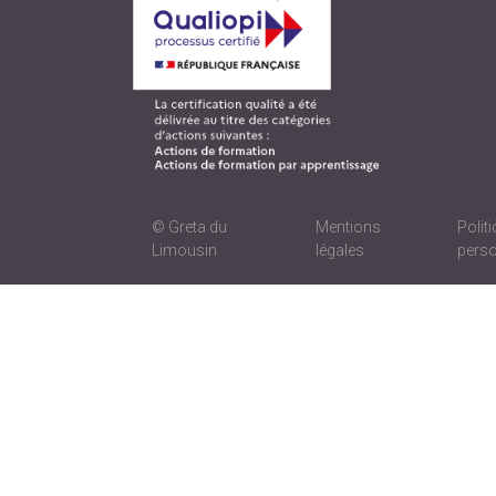
© Greta du
Mentions
Polit
Limousin
légales
perso