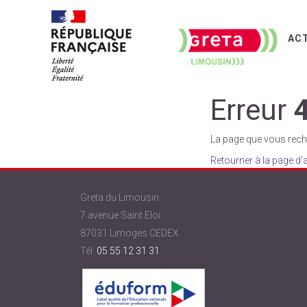
AC
Erreur
La page que vous reche
Retourner à la page d'
Greta du Limousin
7 avenue Saint Eloi
87031 Limoges CEDEX
Tél:
05 55 12 31 31