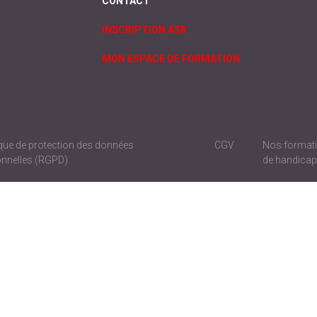
CONTACT
INSCRIPTION ASR
MON ESPACE DE FORMATION
ique de protection des données
CGV
Nos formati
nnelles (RGPD)
de handica