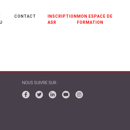
E
CONTACT
INSCRIPTION
MON ESPACE DE
U
ASR
FORMATION
NOUS SUIVRE SUR :