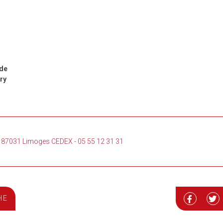
rde
ry
loi 87031 Limoges CEDEX
-
05 55 12 31 31
HE