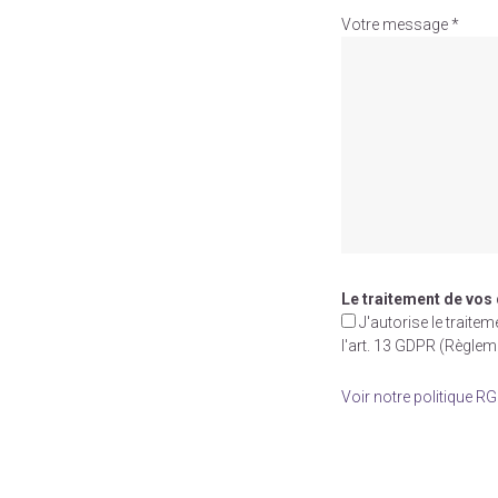
Votre message *
Le traitement de vos
J'autorise le trait
l'art. 13 GDPR (Règle
Voir notre politique R
Veuillez
laisser
ce
champ