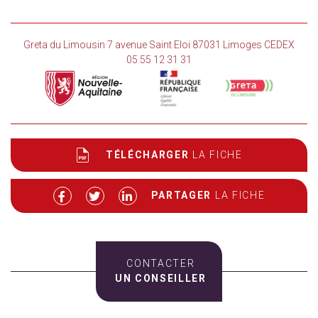
Greta du Limousin 7 avenue Saint Eloi 87031 Limoges CEDEX
05 55 12 31 31
TÉLÉCHARGER
LA FICHE
PARTAGER
LA FICHE
CONTACTER
UN CONSEILLER