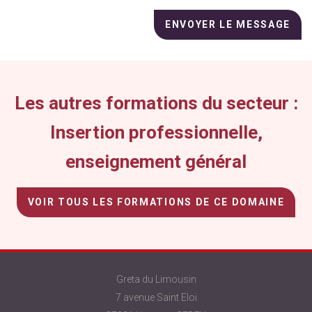
laisser
ce
champ
vide.
Les autres formations du secteur :
Insertion professionnelle,
enseignement général
VOIR TOUS LES FORMATIONS DE CE DOMAINE
Greta du Limousin
7 avenue Saint Eloi