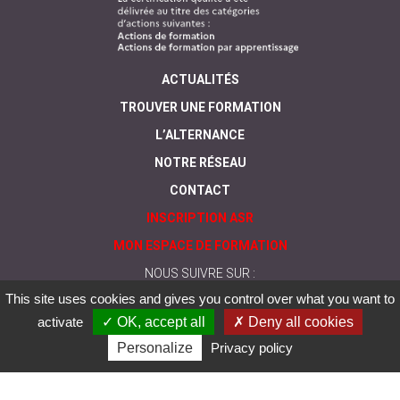
ACTUALITÉS
TROUVER UNE FORMATION
L’ALTERNANCE
NOTRE RÉSEAU
CONTACT
INSCRIPTION ASR
MON ESPACE DE FORMATION
NOUS SUIVRE SUR :
This site uses cookies and gives you control over what you want to
activate
✓ OK, accept all
✗ Deny all cookies
Personalize
Privacy policy
© Greta
Mentions
Politique de
CGV
Nos formations sont
du
légales
protection des
accessibles aux
Limousin
données
personnes en
personnelles
situation de handicap