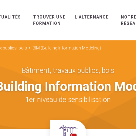
TUALITÉS
TROUVER UNE
L’ALTERNANCE
NOTR
FORMATION
RÉSEA
x publics, bois
BIM (Building Information Modeling)
Bâtiment, travaux publics, bois
uilding Information Mo
1er niveau de sensibilisation