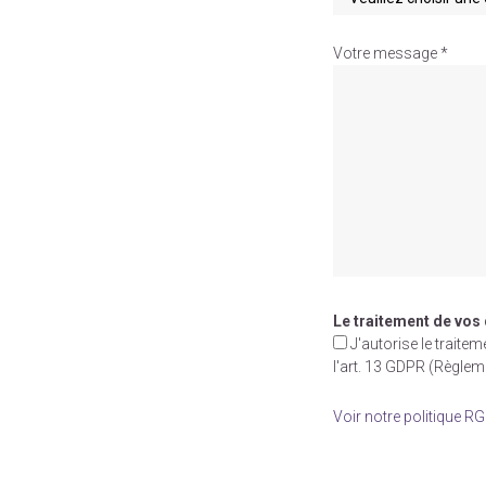
Votre message *
Le traitement de vos
J'autorise le trait
l'art. 13 GDPR (Règle
Voir notre politique R
Veuillez
laisser
ce