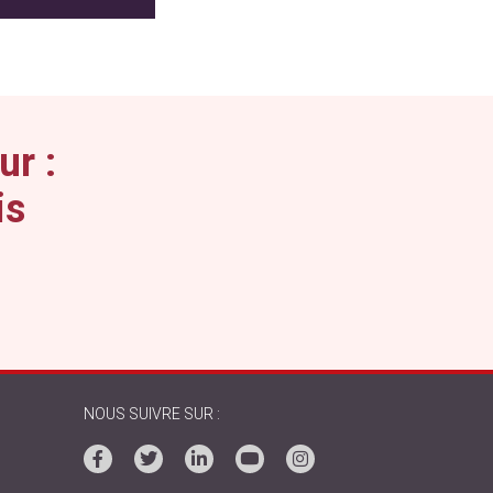
ur :
is
NOUS SUIVRE SUR :