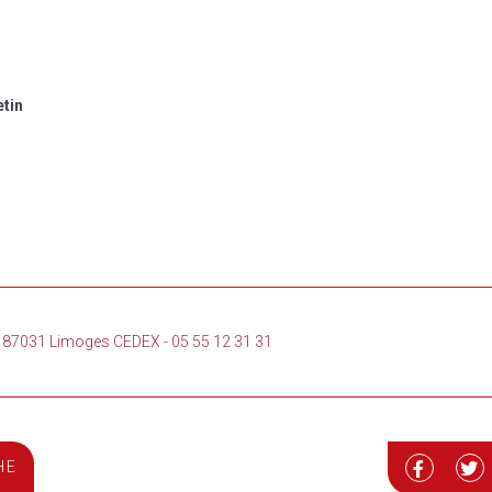
etin
loi 87031 Limoges CEDEX
-
05 55 12 31 31
HE