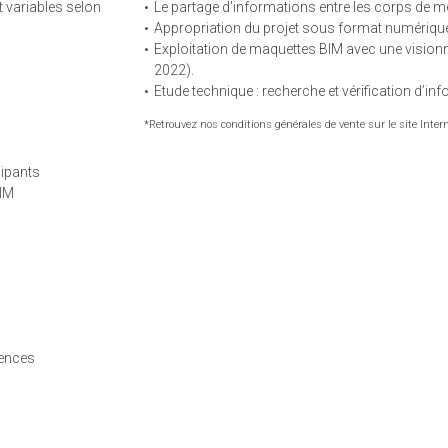
t variables selon
Le partage d’informations entre les corps de mé
Appropriation du projet sous format numérique, 
Exploitation de maquettes BIM avec une visionn
2022).
Etude technique : recherche et vérification d’in
*Retrouvez nos conditions générales de vente sur le site Inter
cipants
BIM
ences