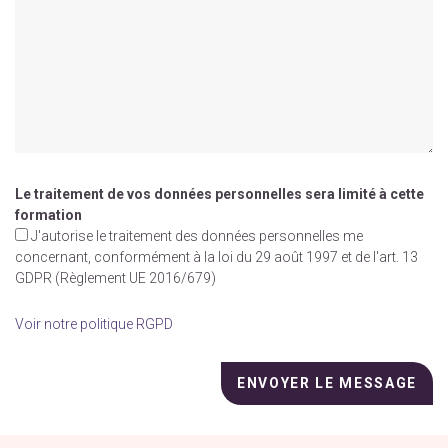
Le traitement de vos données personnelles sera limité à cette
formation
J'autorise le traitement des données personnelles me
concernant, conformément à la loi du 29 août 1997 et de l'art. 13
GDPR (Règlement UE 2016/679)
Voir notre politique RGPD
Veuillez
laisser
ce
champ
vide.