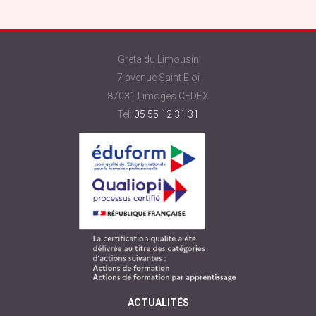
Greta du Limousin
7 avenue Saint Eloi
87031 Limoges CEDEX
Tél:
05 55 12 31 31
ACTUALITÉS