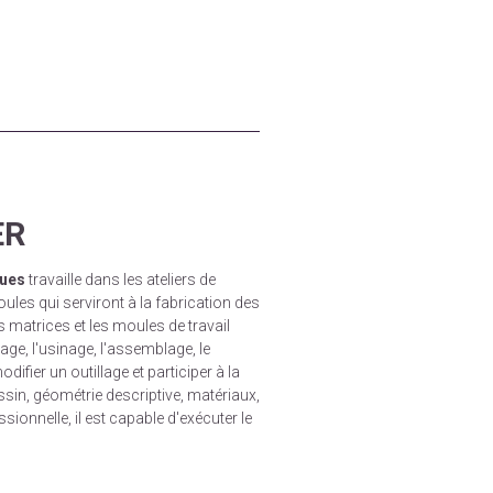
ER
ques
travaille dans les ateliers de
les qui serviront à la fabrication des
s matrices et les moules de travail
nage, l'usinage, l'assemblage, le
difier un outillage et participer à la
in, géométrie descriptive, matériaux,
ionnelle, il est capable d'exécuter le