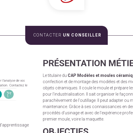
CONTACTER
UN CONSEILLER
PRÉSENTATION MÉTI
Le titulaire du
CAP Modèles et moules cérami
r l’analyse de vos
confection et de montage des modèles et des mou
mation. Contactez le
objets céramiques. Il coule le moule et prépare le
pour l'industrialisation. Il sait organiser le façon
parachèvement de l'outillage. Il peut adapter ou mo
maintenance. Grâce à ses connaissances en dess
procédés d'usinage et avec de l'expérience profess
premier moule, voire la maquette.
 d'apprentissage
OBJECTIFS