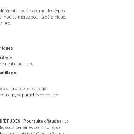
 différentes sortes de moules-types
de moules-mères pour la céramique,
s, etc.
amiques
:
illage.
lément d'outillage.
outillage
:
 d'un atelier d'outillage.
 montage, de parachèvement, de
D’ÉTUDES :
Poursuite d'études :
Le
le, sous certaines conditions, de
de spécialisation (CS) ou en 2 ans en