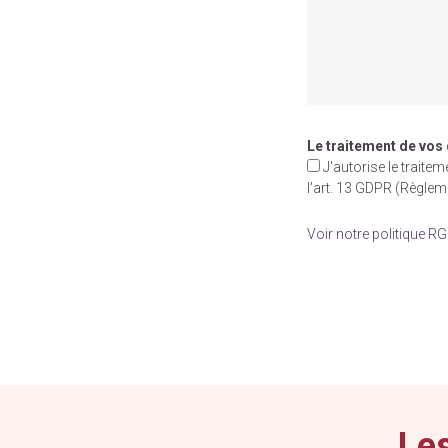
Le traitement de vos
J'autorise le trait
l'art. 13 GDPR (Règle
Voir notre politique R
Veuillez
laisser
ce
champ
vide.
Les