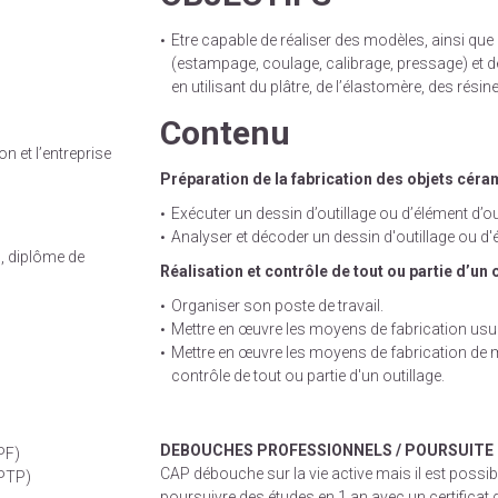
Etre capable de réaliser des modèles, ainsi que
(estampage, coulage, calibrage, pressage) et 
en utilisant du plâtre, de l’élastomère, des résine
Contenu
n et l’entreprise
Préparation de la fabrication des objets cér
Exécuter un dessin d’outillage ou d’élément d’out
Analyser et décoder un dessin d'outillage ou d'é
, diplôme de
Réalisation et contrôle de tout ou partie d’un 
Organiser son poste de travail.
Mettre en œuvre les moyens de fabrication usuels
Mettre en œuvre les moyens de fabrication de
contrôle de tout ou partie d'un outillage.
DEBOUCHES PROFESSIONNELS / POURSUITE 
PF)
CAP débouche sur la vie active mais il est possib
(PTP)
poursuivre des études en 1 an avec un certificat 