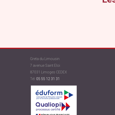
Greta du Limousin
7 avenue Saint Eloi
87031 Limoges CEDEX
Tél:
05 55 12 31 31