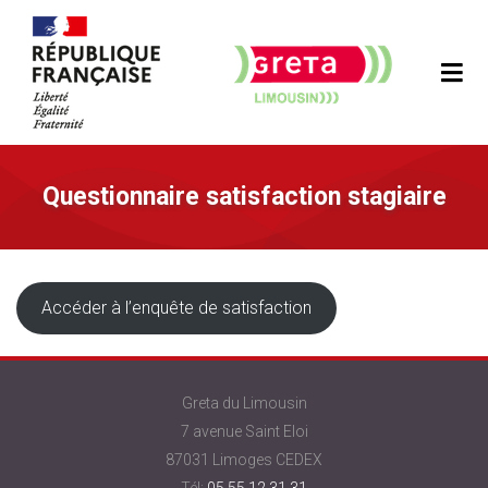
Questionnaire satisfaction stagiaire
Accéder à l’enquête de satisfaction
Greta du Limousin
7 avenue Saint Eloi
87031 Limoges CEDEX