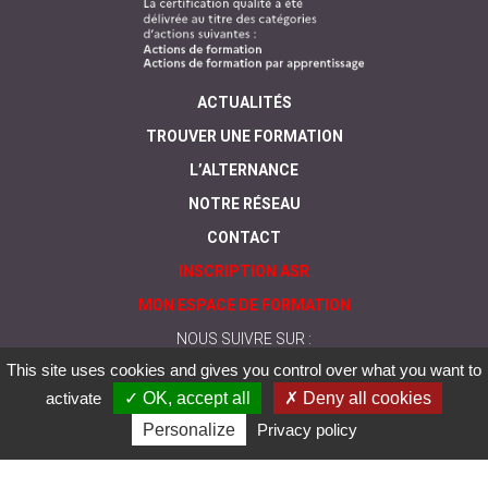
ACTUALITÉS
TROUVER UNE FORMATION
L’ALTERNANCE
NOTRE RÉSEAU
CONTACT
INSCRIPTION ASR
MON ESPACE DE FORMATION
NOUS SUIVRE SUR :
This site uses cookies and gives you control over what you want to
activate
✓ OK, accept all
✗ Deny all cookies
Personalize
Privacy policy
© Greta
Mentions
Politique de
CGV
Nos formations sont
du
légales
protection des
accessibles aux
Limousin
données
personnes en