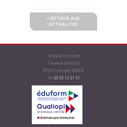
< RETOUR AUX
ACTUALITÉS
Greta du Limousin
7 avenue Saint Eloi
87031 Limoges CEDEX
Tél:
05 55 12 31 31