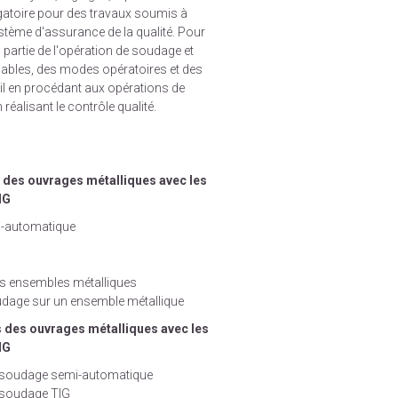
atoire pour des travaux soumis à
stème d'assurance de la qualité. Pour
u partie de l'opération de soudage et
mables, des modes opératoires et des
ail en procédant aux opérations de
réalisant le contrôle qualité.
des ouvrages métalliques avec les
IG
i-automatique
es ensembles métalliques
oudage sur un ensemble métallique
 des ouvrages métalliques avec les
IG
e soudage semi-automatique
e soudage TIG