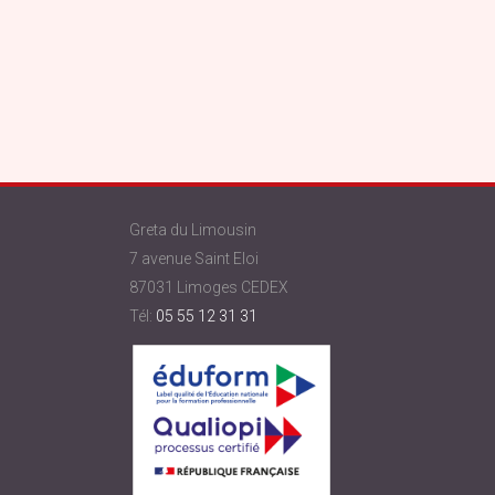
Greta du Limousin
7 avenue Saint Eloi
87031 Limoges CEDEX
Tél:
05 55 12 31 31