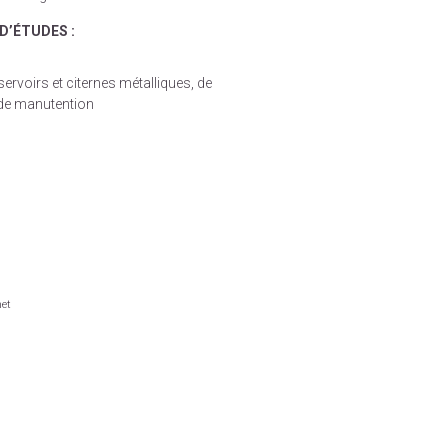
D’ÉTUDES :
ervoirs et citernes métalliques, de
t de manutention
net