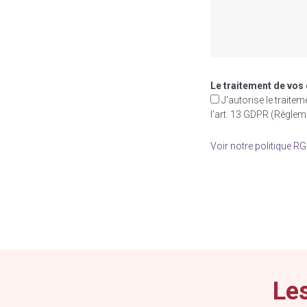
Le traitement de vos
J'autorise le trait
l'art. 13 GDPR (Règle
Voir notre politique R
Veuillez
laisser
ce
champ
vide.
Les