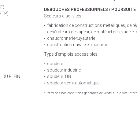
PF)
DEBOUCHES PROFESSIONNELS / POURSUITE 
(PTP)
Secteurs d’activités :
fabrication de constructions métalliques, de rés
générateurs de vapeur, de matériel de levage e
chaudronnerie-tuyauterie
construction navale et maritime
Type d'emplois accessibles :
soudeur
soudeur industriel
L DU PLEIN
soudeur TIG
soudeur semi-automatique
*Retrouvez nos conditions générales de vente sur le site Inter