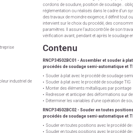
cordons de soudure, position de soudage… oblig
réglementation ou réalisés dans le cadre d'un sy
des travaux de moindre exigence, il définit tout o
intervient sur le choix du procédé, des consom
paramètres. Il assure l'autocontrôle de son trav
vérification avant, pendant et après le soudage en 
Contenu
treprise
RNCP34502BC01 - Assembler et souder à plat 
procédés de soudage semi-automatique et T
Souder à plat avec le procédé de soudage sem
eur industriel de
Souder à plat avec le procédé de soudage TIG
Monter des éléments métalliques par pointage
Redresser et anticiper des déformations sur d
Déterminer les variables d'une opération de s
RNCP34502BC02 - Souder en toutes positions
procédés de soudage semi-automatique et T
Souder en toutes positions avec le procédé d
Souder en toutes positions avec le procédé d