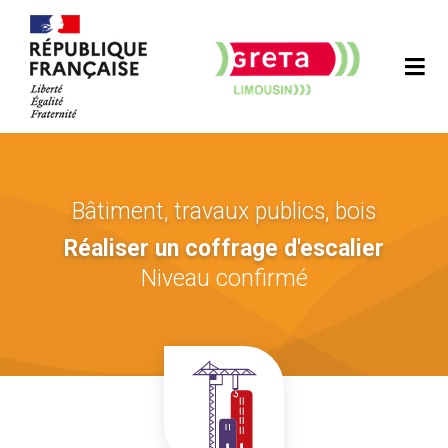
Bâtiment, travaux publics, bois
Réaliser un coffrage d'escalier
Niveau confirmé