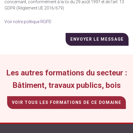
concernant, conformément à la loi du 29 août 1997 et de l'art. 13
GDPR (Règlement UE 2016/679)
Voir notre politique RGPD
Veuillez
laisser
ce
champ
vide.
Les autres formations du secteur :
Bâtiment, travaux publics, bois
VOIR TOUS LES FORMATIONS DE CE DOMAINE