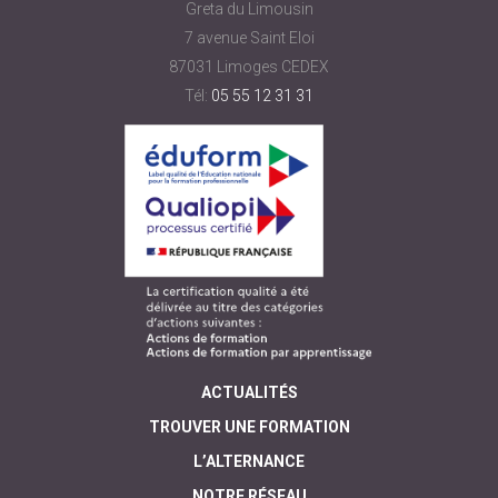
Greta du Limousin
7 avenue Saint Eloi
87031 Limoges CEDEX
Tél:
05 55 12 31 31
ACTUALITÉS
TROUVER UNE FORMATION
L’ALTERNANCE
NOTRE RÉSEAU