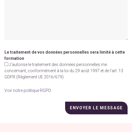
Le traitement de vos données personnelles sera limité à cette
formation
J'autorise le traitement des données personnelles me
concernant, conformément à la loi du 29 août 1997 et de l'art. 13
GDPR (Règlement UE 2016/679)
Voir notre politique RGPD
Veuillez
laisser
ce
champ
vide.