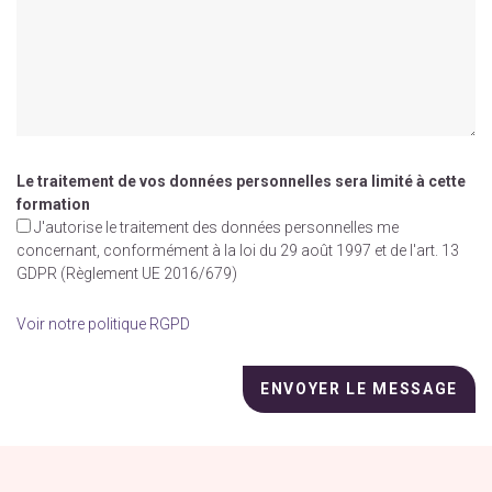
Le traitement de vos données personnelles sera limité à cette
formation
J'autorise le traitement des données personnelles me
concernant, conformément à la loi du 29 août 1997 et de l'art. 13
GDPR (Règlement UE 2016/679)
Voir notre politique RGPD
Veuillez
laisser
ce
champ
vide.