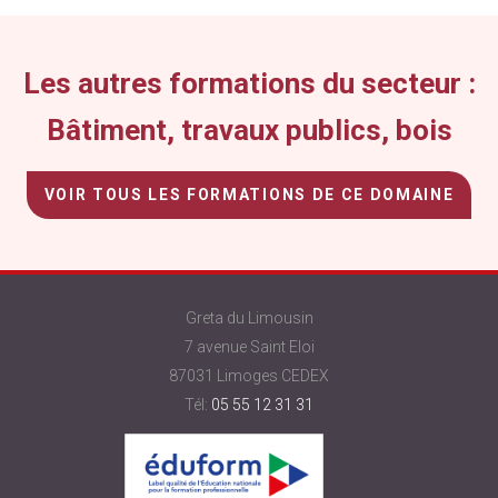
vide.
Les autres formations du secteur :
Bâtiment, travaux publics, bois
VOIR TOUS LES FORMATIONS DE CE DOMAINE
Greta du Limousin
7 avenue Saint Eloi
87031 Limoges CEDEX
Tél:
05 55 12 31 31