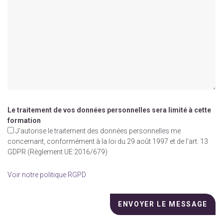
Le traitement de vos données personnelles sera limité à cette
formation
J'autorise le traitement des données personnelles me
concernant, conformément à la loi du 29 août 1997 et de l'art. 13
GDPR (Règlement UE 2016/679)
Voir notre politique RGPD
Veuillez
laisser
ce
champ