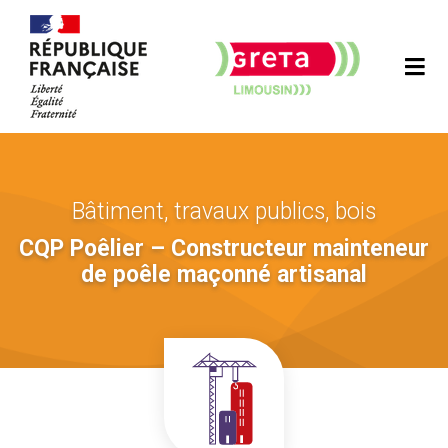
Bâtiment, travaux publics, bois
CQP Poêlier – Constructeur mainteneur
de poêle maçonné artisanal