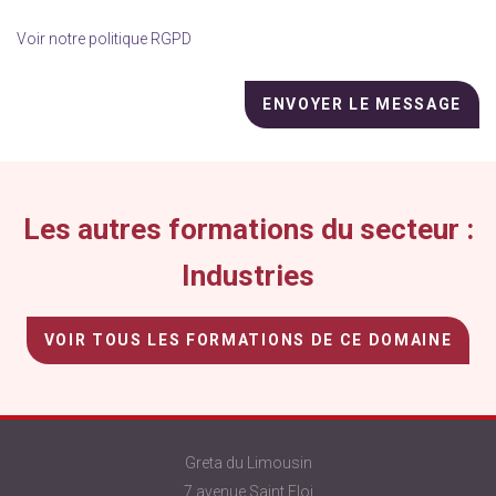
Voir notre politique RGPD
Veuillez
laisser
ce
champ
vide.
Les autres formations du secteur :
Industries
VOIR TOUS LES FORMATIONS DE CE DOMAINE
Greta du Limousin
7 avenue Saint Eloi