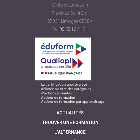
Greta du Limousin
7 avenue Saint Eloi
87031 Limoges CEDEX
Tél:
05 55 12 31 31
ACTUALITÉS
TROUVER UNE FORMATION
L’ALTERNANCE