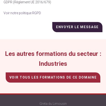
GDPR (Règlement UE 2016/679)
Voir notre politique RGPD
Veuillez
laisser
ce
champ
vide.
Les autres formations du secteur :
Industries
VOIR TOUS LES FORMATIONS DE CE DOMAINE
Greta du Limousin