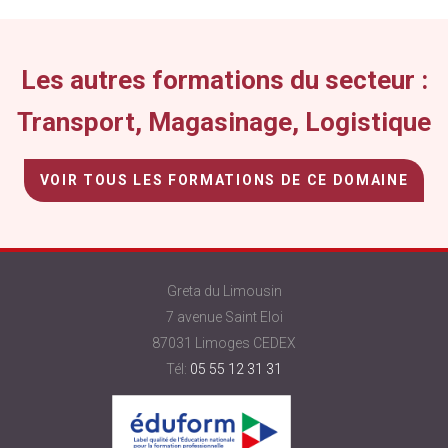
vide.
Les autres formations du secteur :
Transport, Magasinage, Logistique
VOIR TOUS LES FORMATIONS DE CE DOMAINE
Greta du Limousin
7 avenue Saint Eloi
87031 Limoges CEDEX
Tél:
05 55 12 31 31